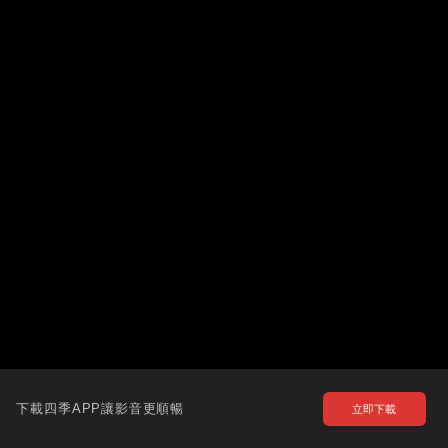
下載四季APP讓影音更順暢
立即下載