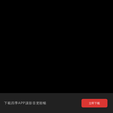
下載四季APP讓影音更順暢
立即下載