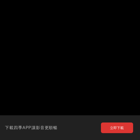
下載四季APP讓影音更順暢
立即下載