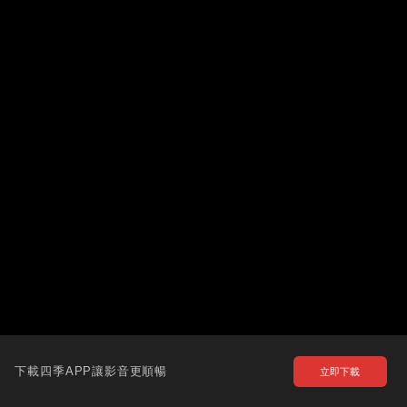
下載四季APP讓影音更順暢
立即下載