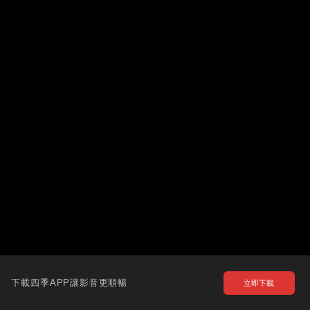
下載四季APP讓影音更順暢
立即下載