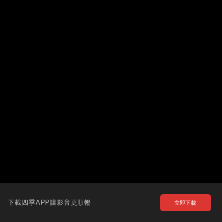
下載四季APP讓影音更順暢
立即下載