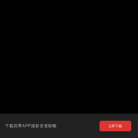
下載四季APP讓影音更順暢
立即下載