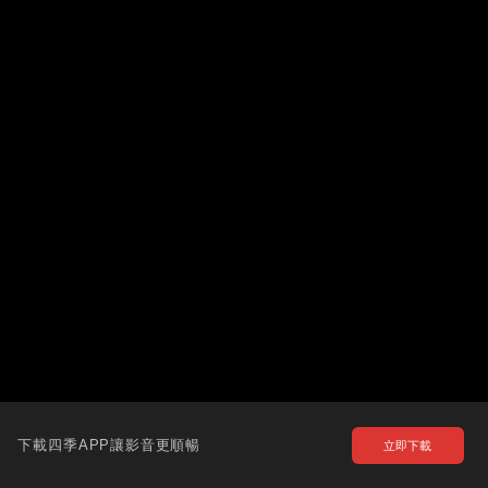
下載四季APP讓影音更順暢
立即下載