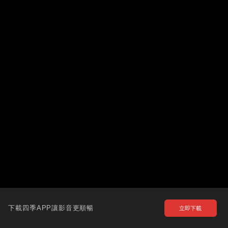
下載四季APP讓影音更順暢
立即下載