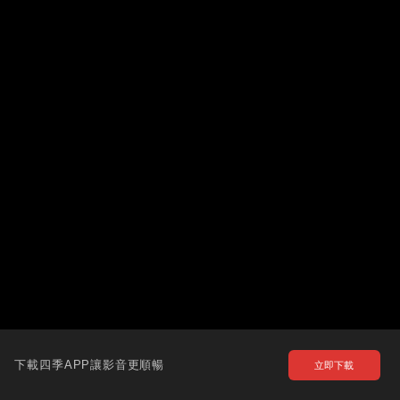
下載四季APP讓影音更順暢
立即下載