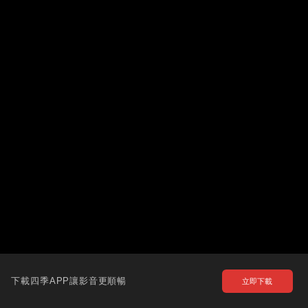
下載四季APP讓影音更順暢
立即下載