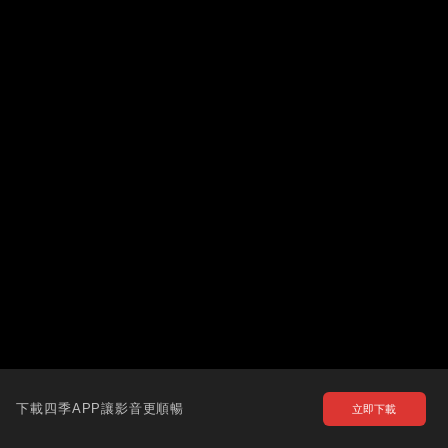
下載四季APP讓影音更順暢
立即下載