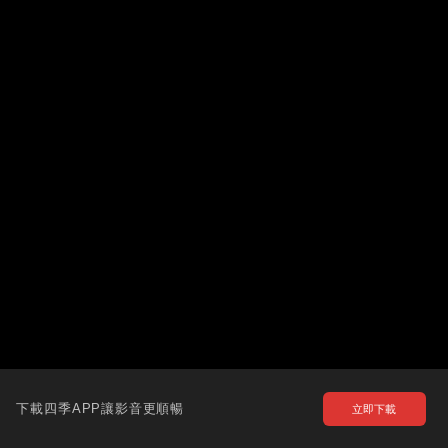
下載四季APP讓影音更順暢
立即下載