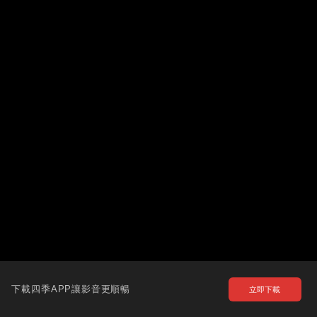
下載四季APP讓影音更順暢
立即下載