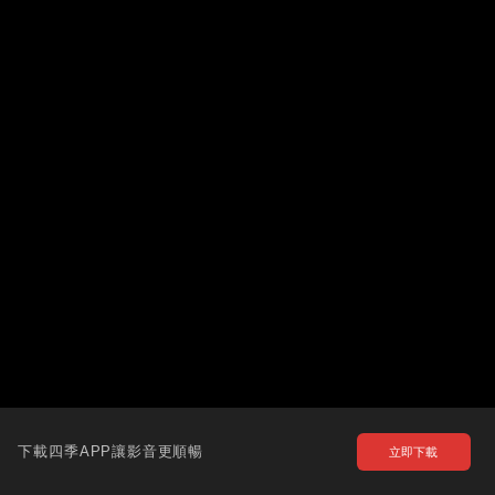
下載四季APP讓影音更順暢
立即下載