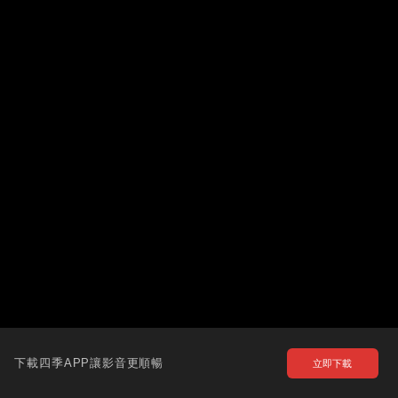
下載四季APP讓影音更順暢
立即下載