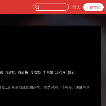
登入
訂購方案
恩
黃維德
陳仙梅
黃膺勳
李佩怡
江浩嘉
韓瑜
...而故事就此展開兩代之間名與利、情與愛之糾纏的世