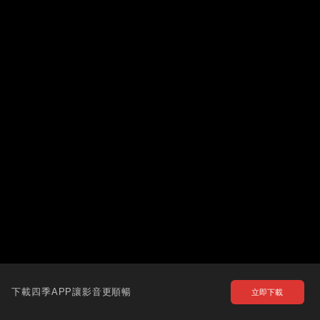
下載四季APP讓影音更順暢
立即下載