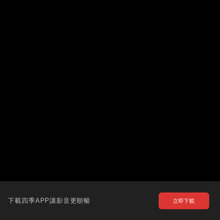
下載四季APP讓影音更順暢
立即下載