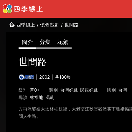
四季線上
/
懷舊戲劇
/
世間路
簡介
分集
花絮
世間路
2002
共180集
級別
普0+
類別
台灣好戲
民視好戲
國別
台灣
導演
林福地
馮凱
方再添娶姨太太林桂枝後，大老婆江秋雲毅然簽下離婚協議
間人生路。