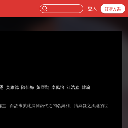
登入
訂購方案
恩
黃維德
陳仙梅
黃膺勳
李佩怡
江浩嘉
韓瑜
...而故事就此展開兩代之間名與利、情與愛之糾纏的世