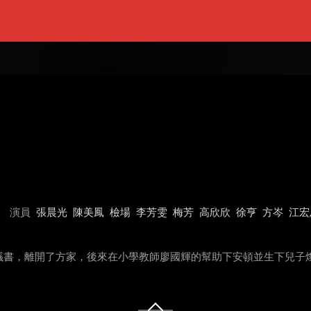
演員
張晨光
陳美鳳
檢場
李芳雯
梅芳
高欣欣
徐亨
方岑
江宏
書，離開了方家，後來在小學教師廖國輝的幫助下安頓並生下兒子燦堂