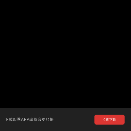
下載四季APP讓影音更順暢
立即下載