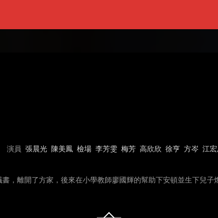
演員
張晨光
陳美鳳
檢場
李芳雯
梅芳
高欣欣
徐亨
方岑
江宏
書，離開了方家，後來在小學教師廖國輝的幫助下安頓並生下兒子燦堂