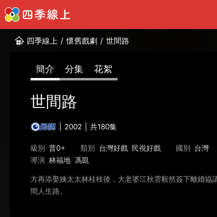
四季線上
/
懷舊戲劇
/
世間路
簡介
分集
花絮
世間路
2002
共180集
級別
普0+
類別
台灣好戲
民視好戲
國別
台灣
導演
林福地
馮凱
方再添娶姨太太林桂枝後，大老婆江秋雲毅然簽下離婚協議
間人生路。