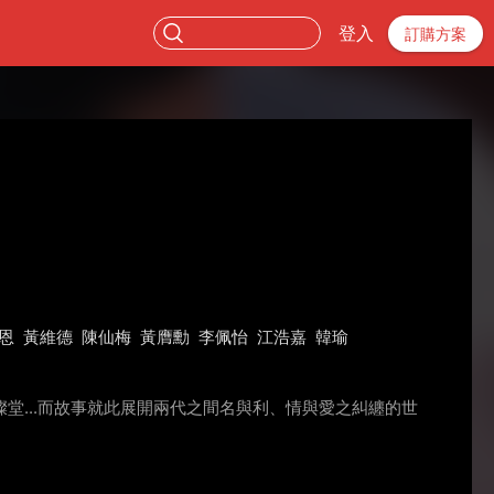
登入
訂購方案
恩
黃維德
陳仙梅
黃膺勳
李佩怡
江浩嘉
韓瑜
...而故事就此展開兩代之間名與利、情與愛之糾纏的世