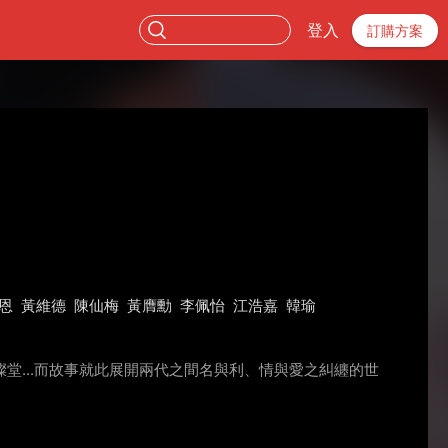
登入
訂購方案
恩
黃維德
陳仙梅
黃膺勳
李佩怡
江浩嘉
韓瑜
...而故事就此展開兩代之間名與利、情與愛之糾纏的世