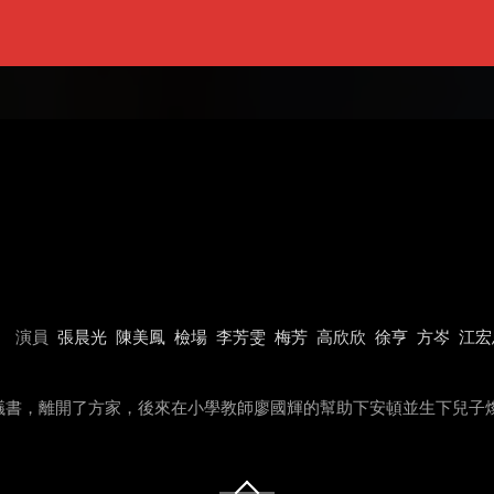
演員
張晨光
陳美鳳
檢場
李芳雯
梅芳
高欣欣
徐亨
方岑
江宏
書，離開了方家，後來在小學教師廖國輝的幫助下安頓並生下兒子燦堂