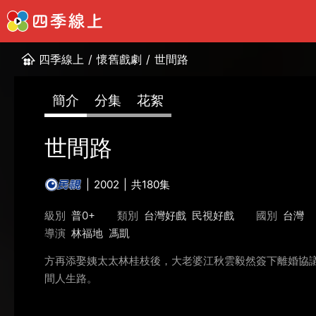
四季線上
/
懷舊戲劇
/
世間路
簡介
分集
花絮
世間路
2002
共180集
級別
普0+
類別
台灣好戲
民視好戲
國別
台灣
導演
林福地
馮凱
方再添娶姨太太林桂枝後，大老婆江秋雲毅然簽下離婚協議
間人生路。