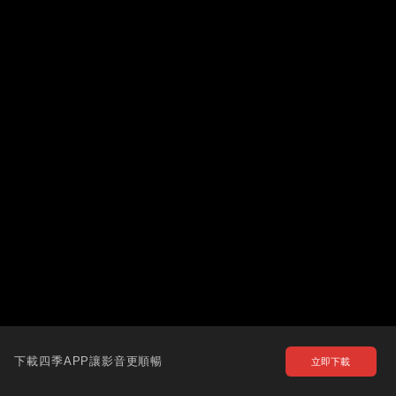
下載四季APP讓影音更順暢
立即下載