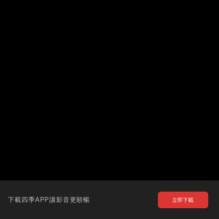
下載四季APP讓影音更順暢
立即下載