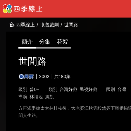
四季線上
/
懷舊戲劇
/
世間路
簡介
分集
花絮
世間路
2002
共180集
級別
普0+
類別
台灣好戲
民視好戲
國別
台灣
導演
林福地
馮凱
方再添娶姨太太林桂枝後，大老婆江秋雲毅然簽下離婚協議
間人生路。