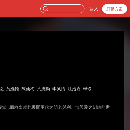
登入
訂購方案
恩
黃維德
陳仙梅
黃膺勳
李佩怡
江浩嘉
韓瑜
...而故事就此展開兩代之間名與利、情與愛之糾纏的世