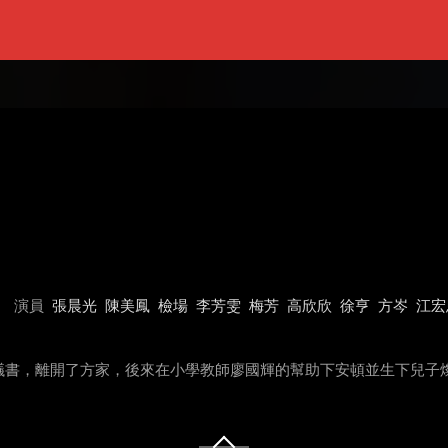
演員
張晨光
陳美鳳
檢場
李芳雯
梅芳
高欣欣
徐亨
方岑
江宏
書，離開了方家，後來在小學教師廖國輝的幫助下安頓並生下兒子燦堂