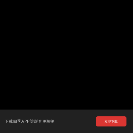
下載四季APP讓影音更順暢
立即下載