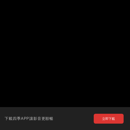
下載四季APP讓影音更順暢
立即下載