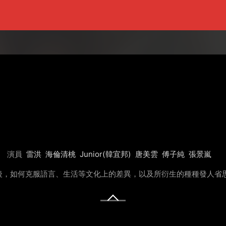
演員
雷洪
海倫清桃
Junior(韓宜邦)
唐美雲
傅子純
張景嵐
後，如何克服語言、生活等文化上的差異，以及所衍生的種種發人省