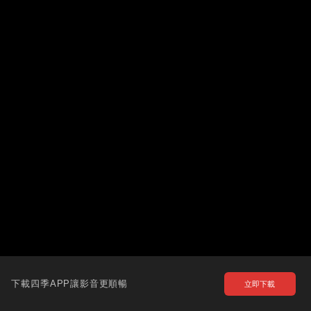
下載四季APP讓影音更順暢
立即下載