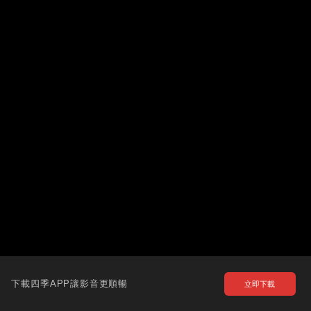
下載四季APP讓影音更順暢
立即下載