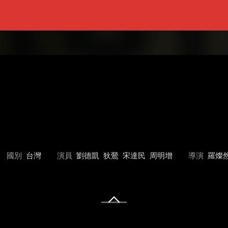
國別
台灣
演員
劉德凱
狄鶯
宋達民
周明增
導演
羅燦