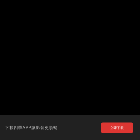
下載四季APP讓影音更順暢
立即下載