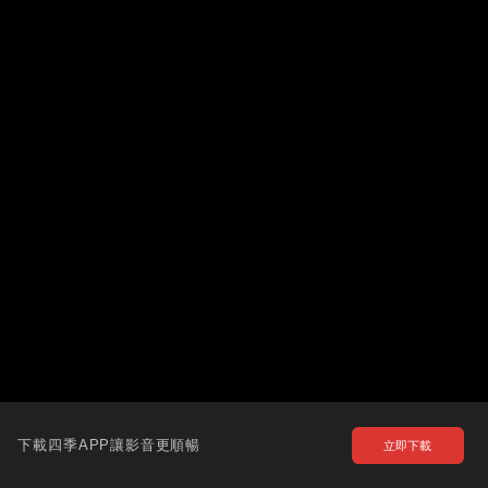
下載四季APP讓影音更順暢
立即下載