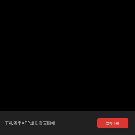
下載四季APP讓影音更順暢
立即下載