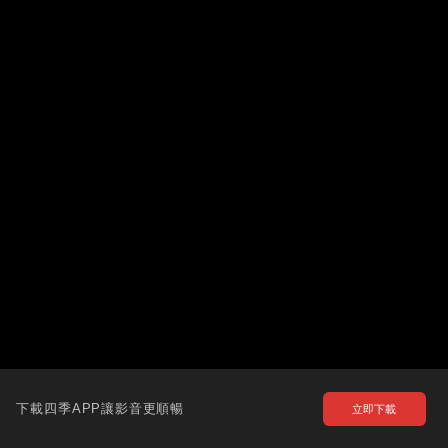
下載四季APP讓影音更順暢
立即下載