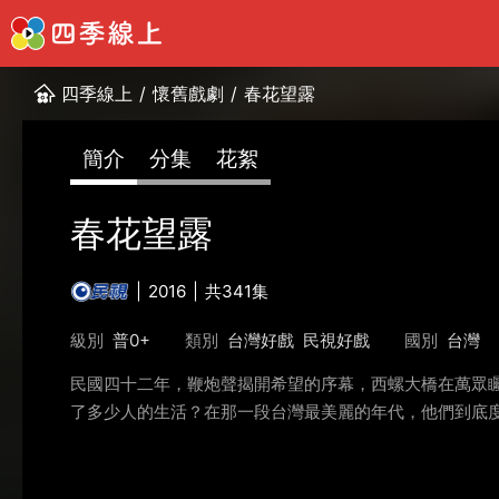
四季線上
/
懷舊戲劇
/
春花望露
簡介
分集
花絮
春花望露
2016
共341集
級別
普0+
類別
台灣好戲
民視好戲
國別
台灣
民國四十二年，鞭炮聲揭開希望的序幕，西螺大橋在萬眾
了多少人的生活？在那一段台灣最美麗的年代，他們到底