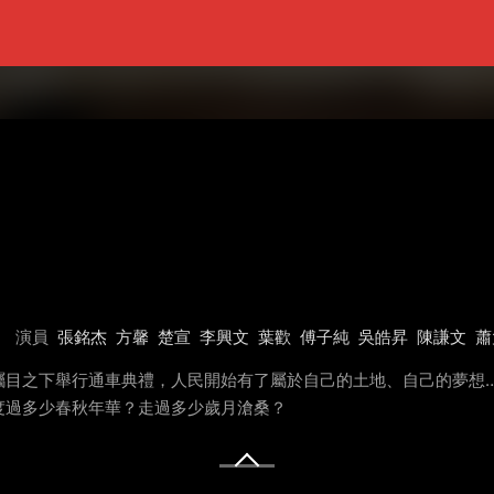
演員
張銘杰
方馨
楚宣
李興文
葉歡
傅子純
吳皓昇
陳謙文
蕭
矚目之下舉行通車典禮，人民開始有了屬於自己的土地、自己的夢想
度過多少春秋年華？走過多少歲月滄桑？