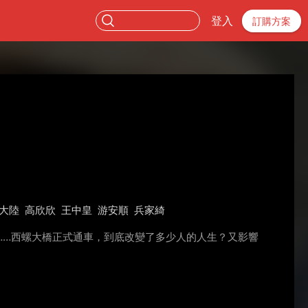
登入
訂購方案
大陸
高欣欣
王中皇
游安順
兵家綺
……西螺大橋正式通車，到底改變了多少人的人生？又影響