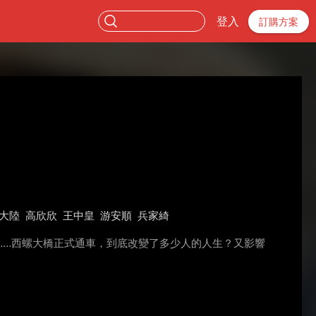
登入
訂購方案
大陸
高欣欣
王中皇
游安順
兵家綺
……西螺大橋正式通車，到底改變了多少人的人生？又影響