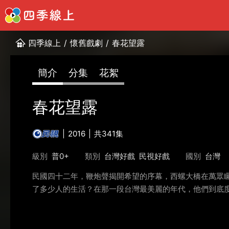
四季線上
/
懷舊戲劇
/
春花望露
簡介
分集
花絮
春花望露
2016
共341集
級別
普0+
類別
台灣好戲
民視好戲
國別
台灣
民國四十二年，鞭炮聲揭開希望的序幕，西螺大橋在萬眾
了多少人的生活？在那一段台灣最美麗的年代，他們到底