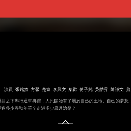
演員
張銘杰
方馨
楚宣
李興文
葉歡
傅子純
吳皓昇
陳謙文
蕭
矚目之下舉行通車典禮，人民開始有了屬於自己的土地、自己的夢想
度過多少春秋年華？走過多少歲月滄桑？