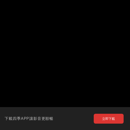
下載四季APP讓影音更順暢
立即下載