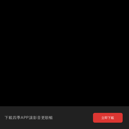
下載四季APP讓影音更順暢
立即下載