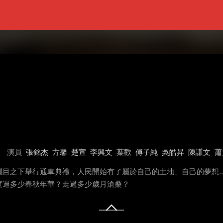
演員
張銘杰
方馨
楚宣
李興文
葉歡
傅子純
吳皓昇
陳謙文
蕭
矚目之下舉行通車典禮，人民開始有了屬於自己的土地、自己的夢想
度過多少春秋年華？走過多少歲月滄桑？