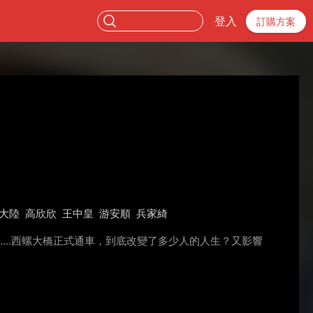
登入
訂購方案
大陸
高欣欣
王中皇
游安順
兵家綺
……西螺大橋正式通車，到底改變了多少人的人生？又影響