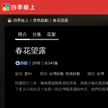
四季線上
/
懷舊戲劇
/
春花望露
簡介
分集
花絮
春花望露
2016
共341集
級別
普0+
類別
台灣好戲
民視好戲
國別
台灣
民國四十二年，鞭炮聲揭開希望的序幕，西螺大橋在萬眾
了多少人的生活？在那一段台灣最美麗的年代，他們到底