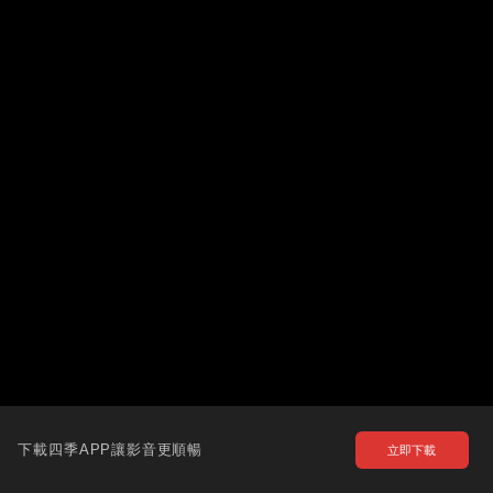
下載四季APP讓影音更順暢
立即下載