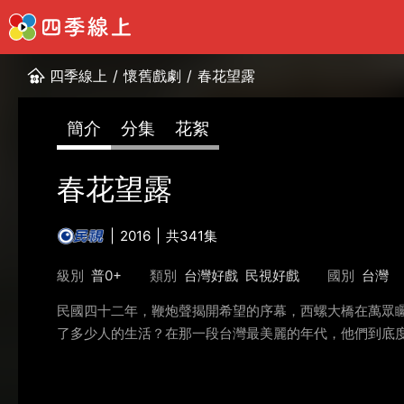
四季線上
/
懷舊戲劇
/
春花望露
簡介
分集
花絮
春花望露
2016
共341集
級別
普0+
類別
台灣好戲
民視好戲
國別
台灣
民國四十二年，鞭炮聲揭開希望的序幕，西螺大橋在萬眾
了多少人的生活？在那一段台灣最美麗的年代，他們到底