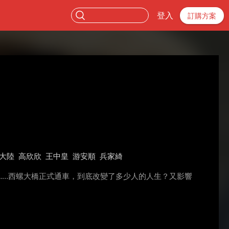
登入
訂購方案
大陸
高欣欣
王中皇
游安順
兵家綺
……西螺大橋正式通車，到底改變了多少人的人生？又影響