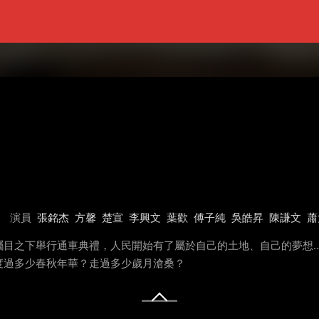
演員
張銘杰
方馨
楚宣
李興文
葉歡
傅子純
吳皓昇
陳謙文
蕭
矚目之下舉行通車典禮，人民開始有了屬於自己的土地、自己的夢想
度過多少春秋年華？走過多少歲月滄桑？