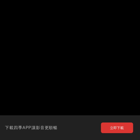
下載四季APP讓影音更順暢
立即下載