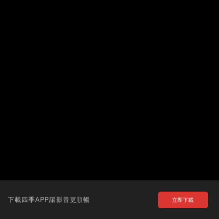
下載四季APP讓影音更順暢
立即下載