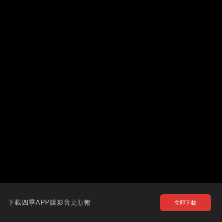
下載四季APP讓影音更順暢
立即下載