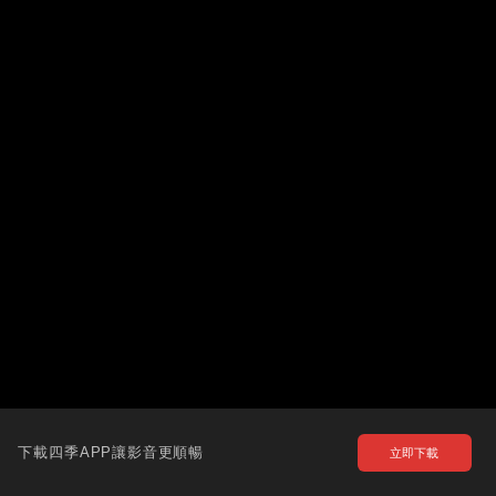
下載四季APP讓影音更順暢
立即下載