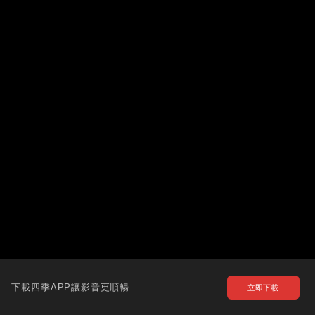
下載四季APP讓影音更順暢
立即下載