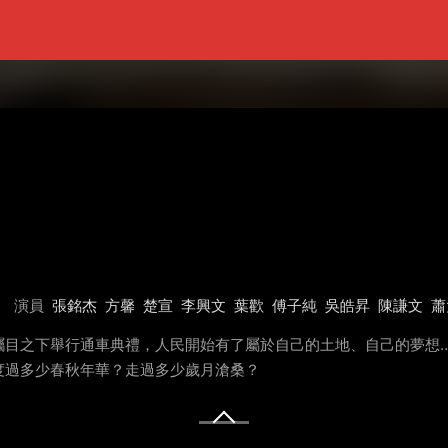
演員
張銘杰
方馨
楚宣
李興文
葉歡
傅子純
吳皓昇
陳謙文
蕭
矚目之下舉行通車典禮，人民開始有了屬於自己的土地、自己的夢想
度過多少春秋年華？走過多少歲月滄桑？