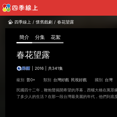
四季線上
/
懷舊戲劇
/
春花望露
簡介
分集
花絮
春花望露
2016
共341集
級別
普0+
類別
台灣好戲
民視好戲
國別
台灣
民國四十二年，鞭炮聲揭開希望的序幕，西螺大橋在萬眾
了多少人的生活？在那一段台灣最美麗的年代，他們到底