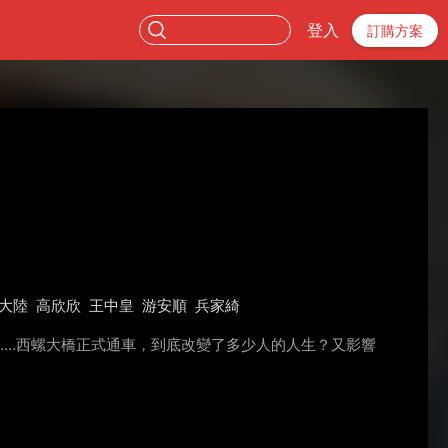
登入
訂購方案
大陸
高欣欣
王中皇
游安順
兵家綺
……西螺大橋正式通車，到底改變了多少人的人生？又影響