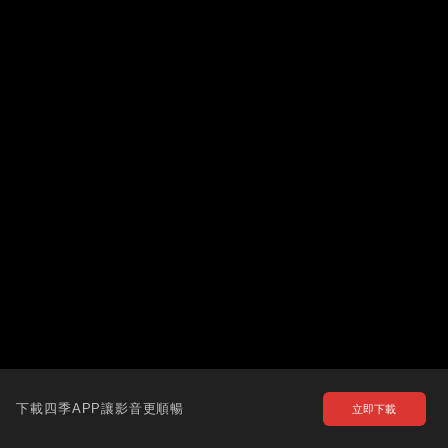
下載四季APP讓影音更順暢
立即下載